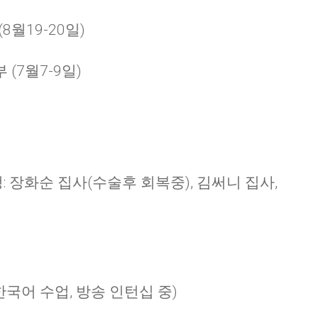
(8월19-20일)
CHURCH BULLETIN (교회주보
07/19/2026
부 (7월7-9일)
청: 장화순 집사(수술후 회복중), 김써니 집사,
to (한국어 수업, 방송 인턴십 중)