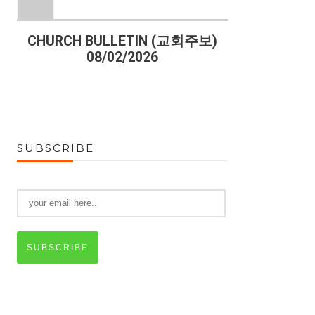
)
CHURCH BULLETIN (교회주보)
CHURCH B
08/02/2026
07
SUBSCRIBE
SUBSCRIBE