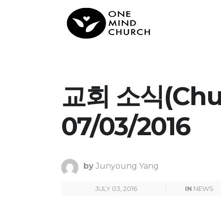
교회 소식(Chur
07/03/2016
by
Junyoung Yang
JULY 03, 2016
IN
NEWS