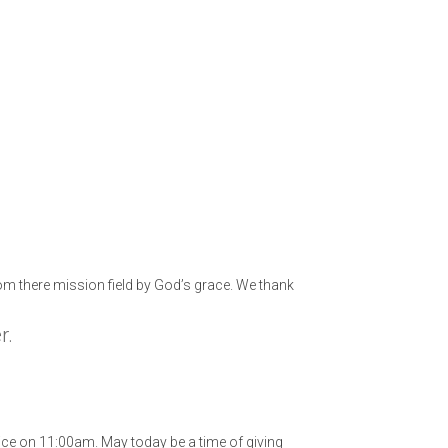
m there mission field by God’s grace. We thank
r.
vice on 11:00am. May today be a time of giving