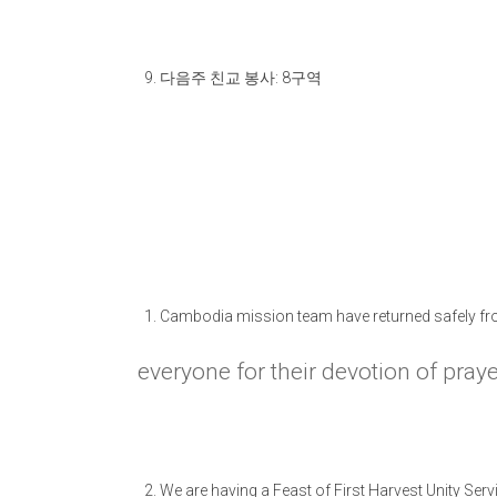
다음주 친교 봉사
: 8
구역
Cambodia mission team have returned safely fro
everyone for their devotion of praye
We are having a Feast of First Harvest Unity Ser