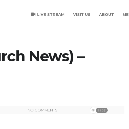
LIVE STREAM
VISIT US
ABOUT
ME
ch News) –
NO COMMENTS
4702