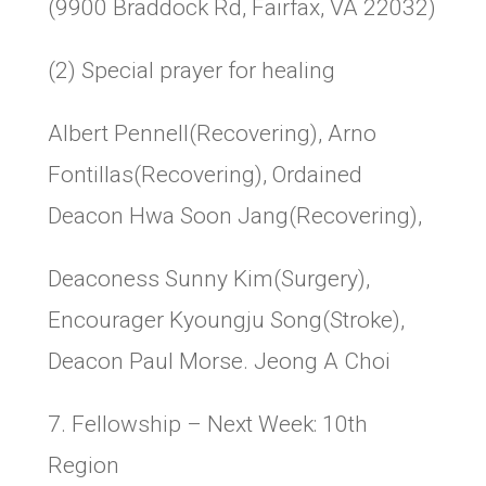
(9900 Braddock Rd, Fairfax, VA 22032)
(2) Special prayer for healing
Albert Pennell(Recovering), Arno
Fontillas(Recovering), Ordained
Deacon Hwa Soon Jang(Recovering),
Deaconess Sunny Kim(Surgery),
Encourager Kyoungju Song(Stroke),
Deacon Paul Morse. Jeong A Choi
7. Fellowship
–
Next Week: 10th
Region