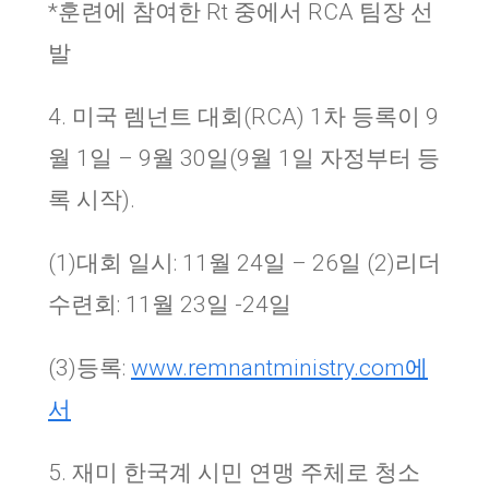
*
훈련에 참여한
Rt
중에서
RCA
팀장 선
발
4.
미국 렘넌트 대회
(RCA) 1
차 등록이
9
월
1
일
– 9
월
30
일
(9
월
1
일 자정부터 등
록 시작
).
(1)
대회 일시
: 11
월
24
일
– 26
일
(2)
리더
수련회
: 11
월
23
일
-24
일
(3)
등록
:
www.remnantministry.com
에
서
5.
재미 한국계 시민 연맹 주체로 청소