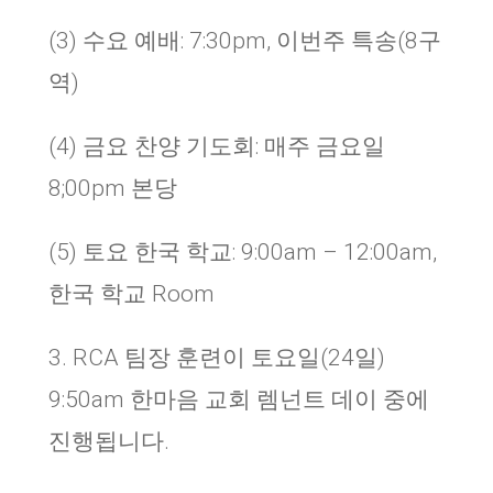
(3)
수요 예배
: 7:30pm,
이번주 특송
(8
구
역
)
(4)
금요 찬양 기도회
:
매주 금요일
8;00pm
본당
(5)
토요 한국 학교
: 9:00am – 12:00am,
한국 학교
Room
3. RCA
팀장 훈련이 토요일
(24
일
)
9:50am
한마음 교회 렘넌트 데이 중에
진행됩니다
.