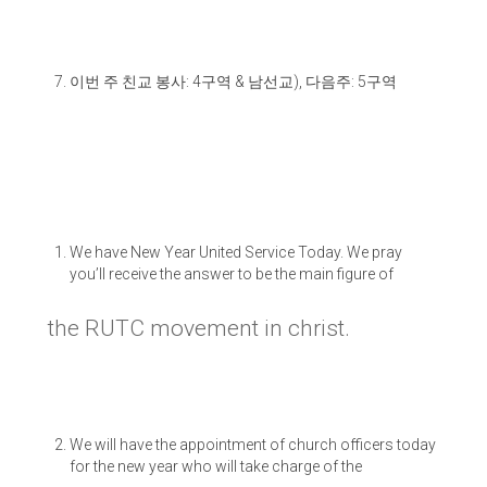
이번 주 친교 봉사
: 4
구역
&
남선교
),
다음주
: 5
구역
We have New Year United Service Today. We pray
you’ll receive the answer to be the main figure of
the RUTC movement in christ.
We will have the appointment of church officers today
for the new year who will take charge of the