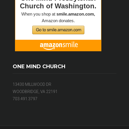
ONE MIND CHURCH
13430 MILLWOOD DR
WOODBRIDGE, VA 22191
703.491.3797