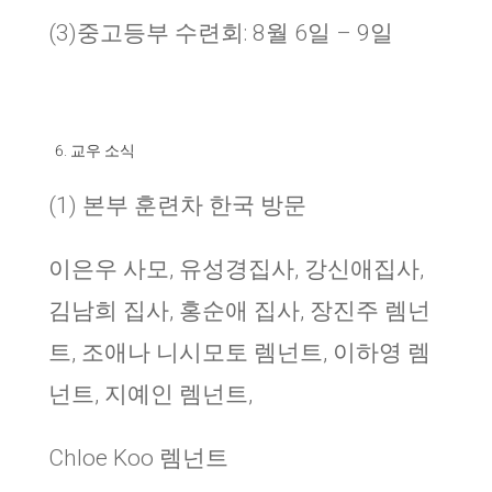
(3)중고등부 수련회: 8월 6일 – 9일
교우 소식
(1
)
본부 훈련차 한국 방문
이은우 사모, 유성경집사, 강신애집사,
김남희 집사, 홍순애 집사, 장진주 렘넌
트, 조애나 니시모토 렘넌트, 이하영 렘
넌트, 지예인 렘넌트,
Chloe Koo 렘넌트