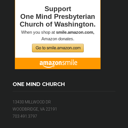
ONE MIND CHURCH
13430 MILLWOOD DR
WOODBRIDGE, VA 22191
703.491.3797