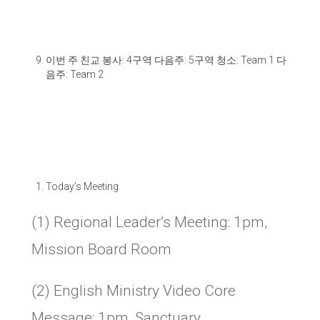
이번 주 친교 봉사
: 4
구역 다음주
: 5
구역 청소
: Team 1
다
음주
: Team 2
Today’s Meeting
(1) Regional Leader’s Meeting: 1pm,
Mission Board Room
(2) English Ministry Video Core
Message: 1pm, Sanctuary