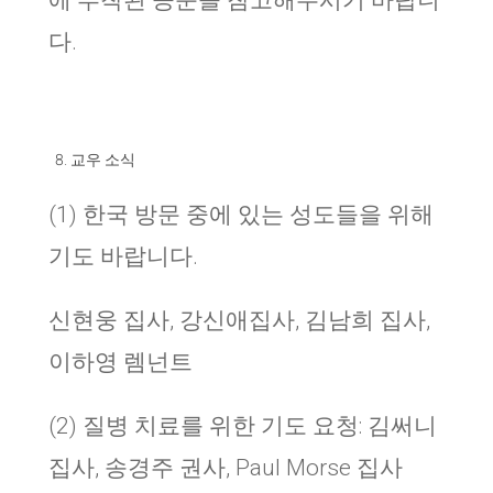
에 부착된 공문을 참고해주시기 바랍니
다
.
교우 소식
(1
)
한국 방문 중에 있는 성도들을 위해
기도 바랍니다
.
신현웅 집사, 강신애집사, 김남희 집사,
이하영 렘넌트
(2
)
질병 치료를 위한 기도 요청
:
김써니
집사, 송경주 권사, Paul Morse 집사