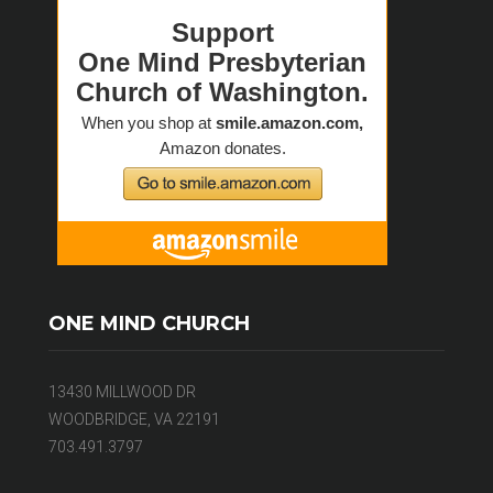
ONE MIND CHURCH
13430 MILLWOOD DR
WOODBRIDGE, VA 22191
703.491.3797