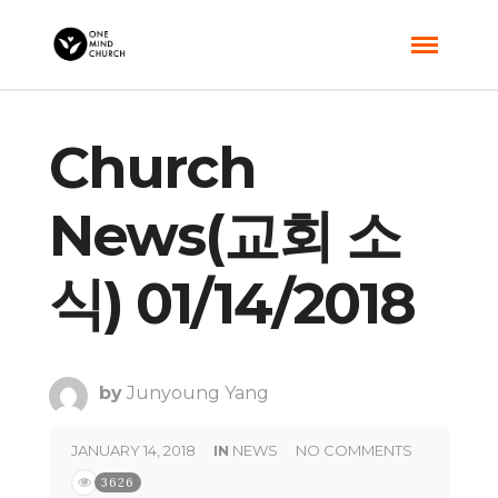
Church
News(교회 소
식) 01/14/2018
by
Junyoung Yang
JANUARY 14, 2018
IN
NEWS
NO COMMENTS
3626