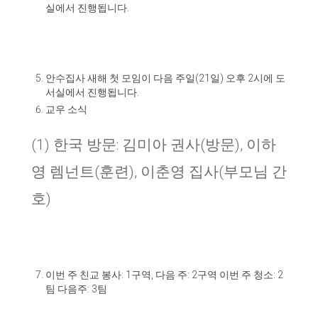
실에서 진행됩니다
.
안수집사 새해 첫 모임이 다음 주일
(21
일
)
오후
2
시에 도
서실에서 진행됩니다
.
교우 소식
(1) 한국 방문: 김미아 권사(방문), 이하
영 렘넌트(훈련), 이춘영 집사(부모님 간
호)
이번 주 친교 봉사
:
1구역,
다음 주
: 2구역
이번 주 청소
: 2
팀
다음주
:
3팀