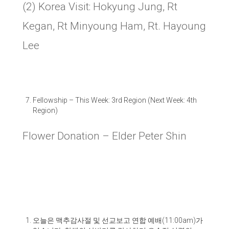
(2) Korea Visit: Hokyung Jung, Rt
Kegan, Rt Minyoung Ham, Rt. Hayoung
Lee
Fellowship
–
This Week: 3rd Region (Next Week: 4th
Region)
Flower Donation
–
Elder Peter Shin
오늘은 맥추감사절 및 선교보고 연합 예배
(11:00am)
가