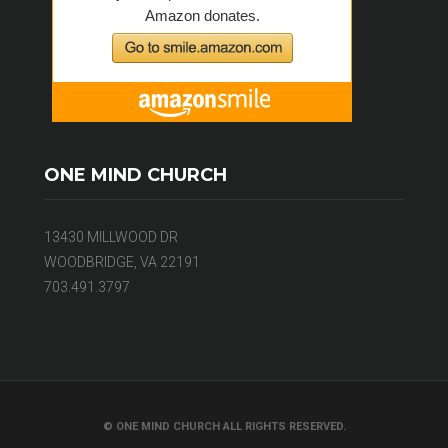
ONE MIND CHURCH
13430 MILLWOOD DR
WOODBRIDGE, VA 22191
703.491.3797
© ONE MIND CHURCH ALL RIGHTS RESERVED.