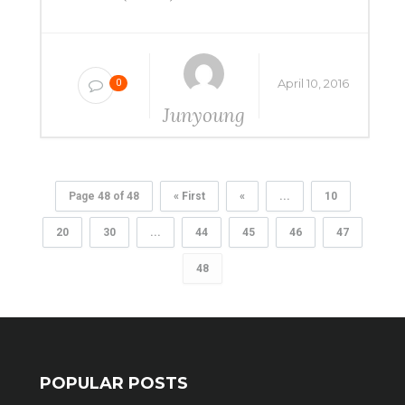
April 10, 2016
0
Junyoung
Yang
Page 48 of 48
« First
«
...
10
20
30
...
44
45
46
47
48
POPULAR POSTS