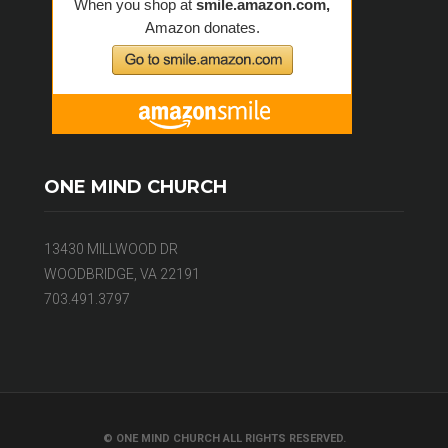
ONE MIND CHURCH
13430 MILLWOOD DR
WOODBRIDGE, VA 22191
703.491.3797
© ONE MIND CHURCH ALL RIGHTS RESERVED.