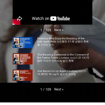
Next
»
1
/
109
Believers Who Enjoy the Blessing of the
Holy Spirit (Acts 사도행전 2:1-4) 성령의 축복
을 누리는 성도
The Blessing Contained in the Covenant of
the Twelve Tribes (Judges 사사기 21:13-17)
열두 지파의 언약속에 담긴 축복
God Raises Us Up Again (Judges 사사기
16:28-31) 하나님의 일으켜 세우심
Next
»
1
/
109