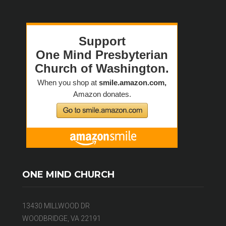
ONE MIND CHURCH
13430 MILLWOOD DR
WOODBRIDGE, VA 22191