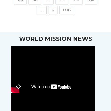
265
266
...
270
280
290
...
»
Last »
WORLD MISSION NEWS