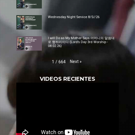
Wednesday Night Service 8/5//26
I will Do as My Mother Says 어머니의 말씀대
로 행하리이다 (Lord’s Day 3rd Worship -
08.02.26)
Next
»
1
/
664
VIDEOS RECIENTES