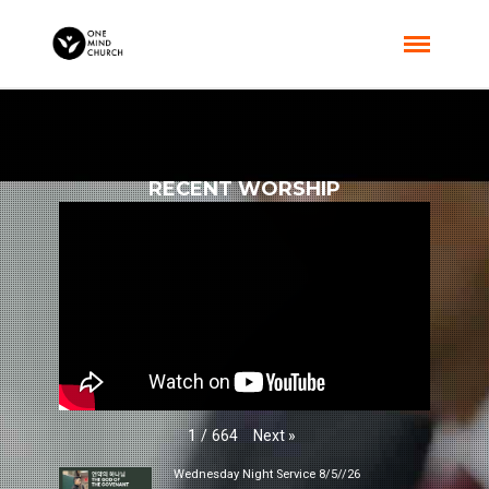
RECENT WORSHIP
Next
»
1
/
664
Wednesday Night Service 8/5//26