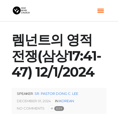
렘넌트의 영적
전쟁(삼상17:41-
47) 12/1/2024
SPEAKER:
SR. PASTOR DONG C. LEE
DECEMBER 01, 2024
IN
KOREAN
NO COMMENTS
1139