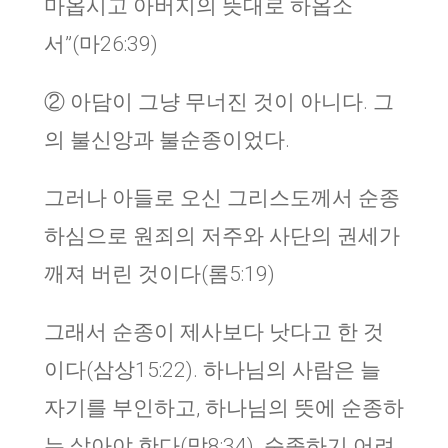
마옵시고 아버지의 뜻대로 하옵소
서”(마26:39)
②
아담이 그냥 무너진 것이 아니다
.
그
의 불신앙과 불순종이었다
.
그러나 아들로 오신 그리스도께서 순종
하심으로 원죄의 저주와 사단의 권세가
깨져 버린 것이다(롬5:19)
그래서 순종이 제사보다 낫다고 한 것
이다(삼상15:22). 하나님의 사람은 늘
자기를 부인하고, 하나님의 뜻에 순종하
는 살아야 한다(막8:34). 순종하기 어려