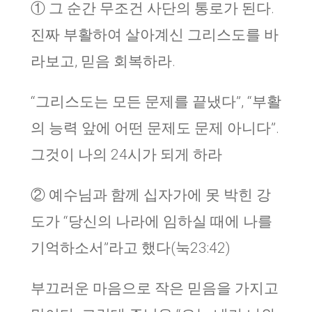
①
그 순간 무조건 사단의 통로가 된다
.
진짜 부활하여 살아계신 그리스도를 바
라보고
,
믿음 회복하라
.
“그리스도는 모든 문제를 끝냈다”, “부활
의 능력 앞에 어떤 문제도 문제 아니다”.
그것이 나의 24시가 되게 하라
②
예수님과 함께 십자가에 못 박힌 강
도가
“
당신의 나라에 임하실 때에 나를
기억하소서
”
라고 했다
(
눅
23:42)
부끄러운 마음으로 작은 믿음을 가지고