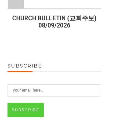
)
CHURCH BULLETIN (교회주보)
CHURCH B
08/09/2026
08
SUBSCRIBE
SUBSCRIBE