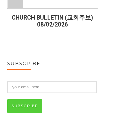
)
CHURCH BULLETIN (교회주보)
CHURCH B
08/02/2026
07
SUBSCRIBE
SUBSCRIBE