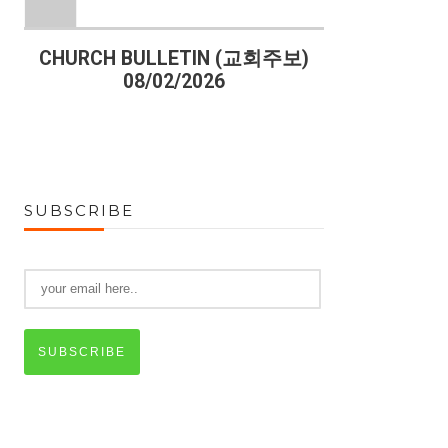
)
CHURCH BULLETIN (교회주보)
CHURCH B
08/02/2026
07
SUBSCRIBE
SUBSCRIBE