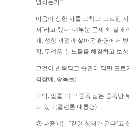
명하는가?
마음이 상한 자를 고치고, 포로된 자
서“라고 했다. 대부분 문제 와 실
때, 성장 과정과 살아온 환경에서 받
감, 두려움, 분노들을 해결하고 보상
그것이 반복되고 습관이 되면 포로가
격장애, 중독들).
도박, 알콜, 마약 중독 같은 중독만 
도 있다(클린톤 대통령)
③ 나중에는 “갇힌 상태가 된다”고