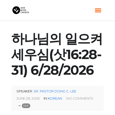
하나님의 일으켜
세우심(삿16:28-
31) 6/28/2026
SPEAKER:
SR. PASTOR DONG C. LEE
JUNE 28, 2026
IN
KOREAN
NO COMMENTS
190