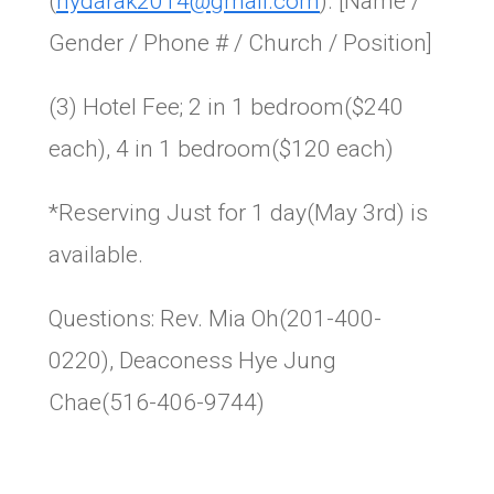
(
nydarak2014@gmail.com
). [Name /
Gender / Phone # / Church / Position]
(3) Hotel Fee; 2 in 1 bedroom($240
each), 4 in 1 bedroom($120 each)
*Reserving Just for 1 day(May 3rd) is
available.
Questions: Rev. Mia Oh(201-400-
0220), Deaconess Hye Jung
Chae(516-406-9744)