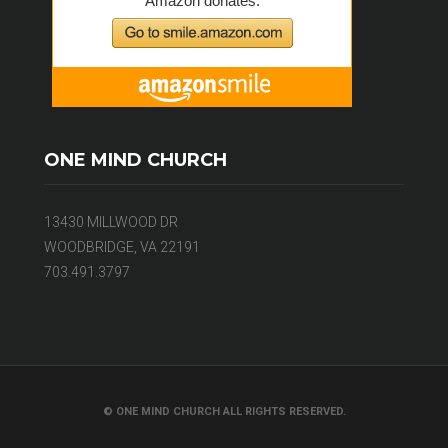
ONE MIND CHURCH
13430 MILLWOOD DR
WOODBRIDGE, VA 22191
703.491.3797
© ONE MIND CHURCH ALL RIGHTS RESERVED.