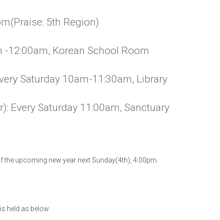
pm(Praise: 5th Region)
am -12:00am, Korean School Room
very Saturday 10am-11:30am, Library
er): Every Saturday 11:00am, Sanctuary
n of the upcoming new year next Sunday(4th), 4:00pm.
is held as below