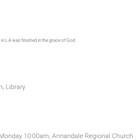
CHURCH BULLETIN (교회주보
07/19/2026
n L.A was finished in the grace of God
, Library
ery Monday 10:00am, Annandale Regional Church