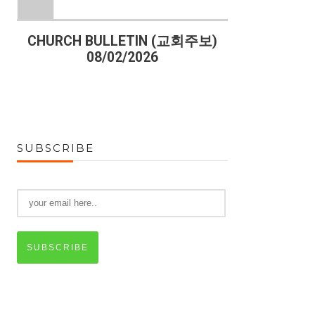
)
CHURCH BULLETIN (교회주보)
CHURCH B
08/02/2026
07
SUBSCRIBE
SUBSCRIBE