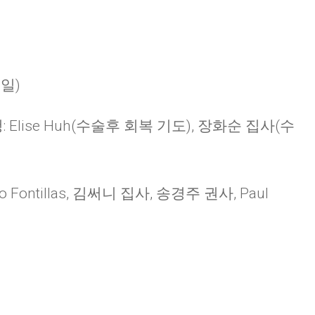
독일)
 Elise Huh(수술후 회복 기도), 장화순 집사(수
no Fontillas, 김써니 집사, 송경주 권사, Paul