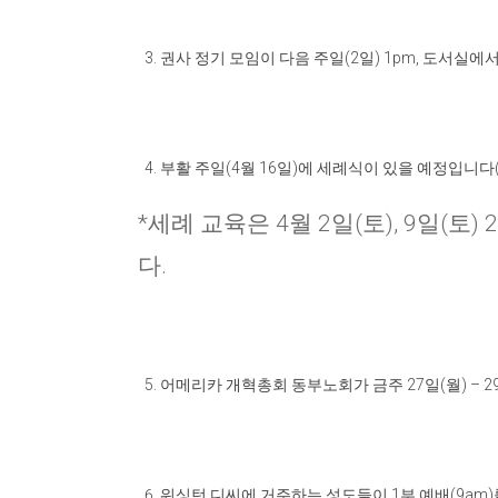
권사 정기 모임이 다음 주일
(2
일
) 1pm,
도서실에서
부활 주일
(4
월
16
일
)
에 세례식이 있을 예정입니다
*
세례 교육은
4
월
2
일
(
토
), 9
일
(
토
) 
다
.
어메리카 개혁총회 동부노회가 금주
27
일
(
월
) – 2
워싱턴 디씨에 거주하는 성도들이
1
부 예배
(9am)