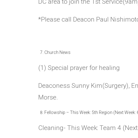
DC area to join the 1st Service(9am
*Please call Deacon Paul Nishimot
Church News
(1) Special prayer for healing
Deaconess Sunny Kim(Surgery), En
Morse.
Fellowship
–
This Week: 5th Region (Next Week: 
Cleaning- This Week: Team 4 (Nex