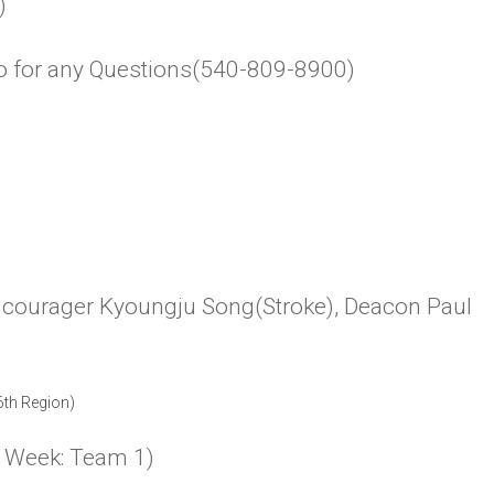
)
o for any Questions(540-809-8900)
courager Kyoungju Song(Stroke), Deacon Paul
6th Region)
t Week: Team 1)