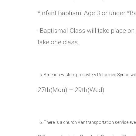
*Infant Baptism: Age 3 or under *B
-Baptismal Class will take place on
take one class.
America Eastern presbytery Reformed Synod will
27th(Mon) – 29th(Wed)
There is a church Van transportation service eve