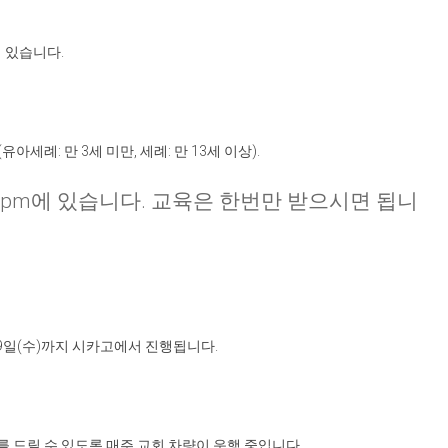
 있습니다
.
(
유아세례
:
만
3
세 미만
,
세례
:
만
13
세 이상
).
2pm
에 있습니다
.
교육은 한번만 받으시면 됩니
9
일
(
수
)
까지 시카고에서 진행됩니다
.
를 드릴 수 있도록 매주 교회 차량이 운행 중입니다
.