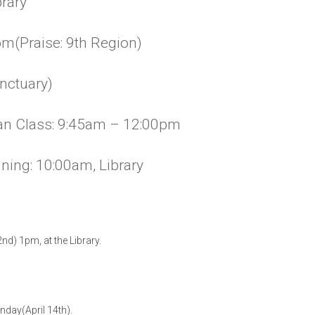
rary
pm(Praise: 9th Region)
anctuary)
ean Class: 9:45am – 12:00pm
ining: 10:00am, Library
d) 1pm, at the Library.
nday(April 14th).