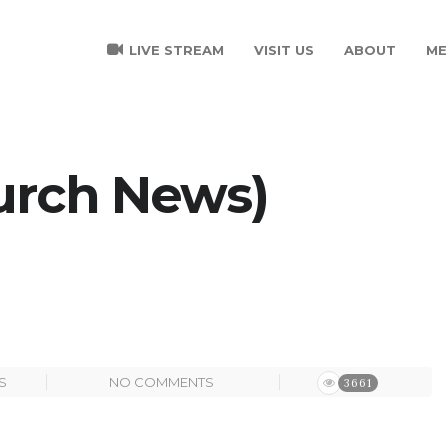
LIVE STREAM
VISIT US
ABOUT
ME
rch News)
S
NO COMMENTS
3661