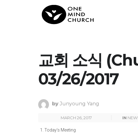
교회 소식 (Chu
03/26/2017
by
Junyoung Yang
MARCH 26, 2017
IN
NEW
Today’s Meeting