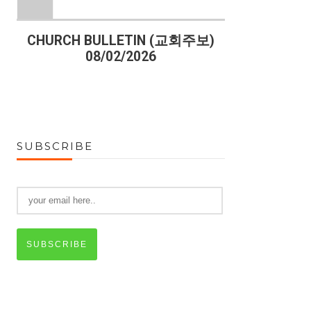
)
CHURCH BULLETIN (교회주보)
CHURCH B
08/02/2026
07
SUBSCRIBE
SUBSCRIBE