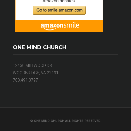
ONE MIND CHURCH
13430 MILLWOOD DR
WOODBRIDGE, VA 22191
703.491.3797
© ONE MIND CHURCH ALL RIGHTS RESERVED.