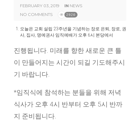
FEBRUARY 03, 2019
IN
NEWS
NO COMMENTS
2920
오늘은 교회 설립
23
주년을 기념하는 장로 은퇴
,
장로
,
권
사
,
집사
,
명예권사 임직예배가 오후
6
시 본당에서
진행됩니다
.
미래를 향한 새로운 큰 틀
이 만들어지는 시간이 되길 기도해주시
기 바랍니다
.
*
임직식에 참석하는 분들을 위해 저녁
식사가 오후
4
시 반부터 오후
5
시 반까
지 준비됩니다
.