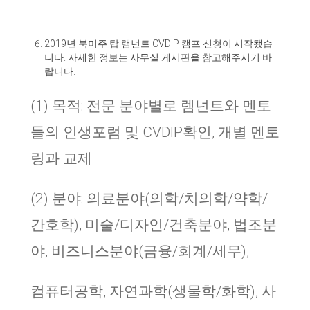
2019
년 북미주 탑 램넌트
CVDIP
캠프 신청이 시작됐습
니다
.
자세한 정보는 사무실 게시판을 참고해주시기 바
랍니다
.
(1)
목적
:
전문 분야별로 렘넌트와 멘토
들의 인생포럼 및 CVDIP확인, 개별 멘토
링과 교제
(2)
분야
:
의료분야(의학/치의학/약학/
간호학), 미술/디자인/건축분야, 법조분
야, 비즈니스분야(금융/회계/세무),
컴퓨터공학, 자연과학(생물학/화학), 사