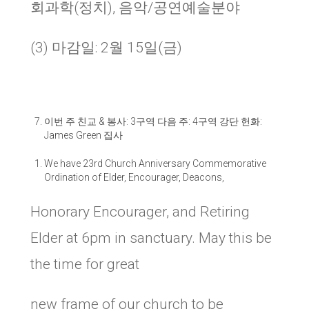
회과학(정치), 음악/공연예술분야
(3)
마감일
:
2월 15일(금)
이번 주 친교
&
봉사
:
3구역 다음 주: 4구역
강단 헌화
:
James Green 집사
We have 23rd Church Anniversary Commemorative
Ordination of Elder, Encourager, Deacons,
Honorary Encourager, and Retiring
Elder at 6pm in sanctuary. May this be
the time for great
new frame of our church to be