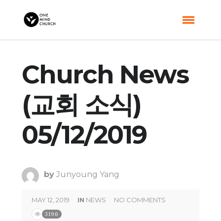
Church News
(교회 소식)
05/12/2019
by
Junyoung Yang
MAY 12, 2019
IN
NEWS
NO COMMENTS
3196