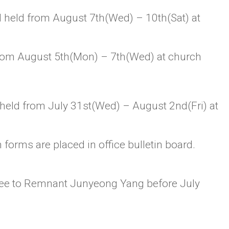
held from August 7th(Wed) – 10th(Sat) at
 from August 5th(Mon) – 7th(Wed) at church
held from July 31st(Wed) – August 2nd(Fri) at
forms are placed in office bulletin board.
 fee to Remnant Junyeong Yang before July