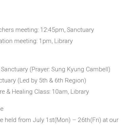
CHURCH BULLETIN (교회주보
07/19/2026
hers meeting: 12:45pm, Sanctuary
ation meeting: 1pm, Library
 Sanctuary (Prayer: Sung Kyung Cambell)
ctuary (Led by 5th & 6th Region)
re & Healing Class: 10am, Library
le
held from July 1st(Mon) – 26th(Fri) at our