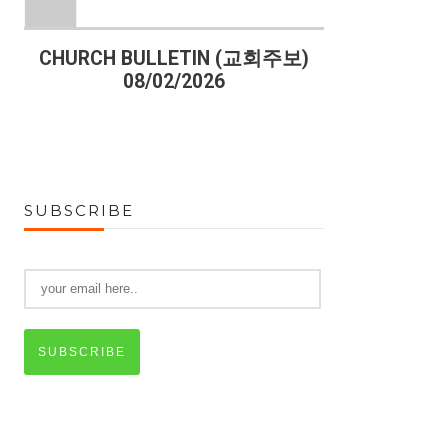
)
CHURCH BULLETIN (교회주보)
CHURCH B
08/02/2026
07
SUBSCRIBE
SUBSCRIBE