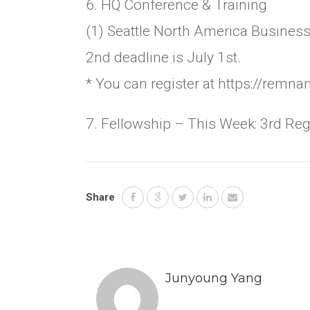
6. HQ Conference & Training
(1) Seattle North America Business
2nd deadline is July 1st.
* You can register at https://remna
7. Fellowship – This Week: 3rd Re
Share
Junyoung Yang