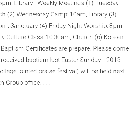
15pm, Library Weekly Meetings (1) Tuesday
ch (2) Wednesday Camp: 10am, Library (3)
m, Sanctuary (4) Friday Night Worship: 8pm
my Culture Class: 10:30am, Church (6) Korean
aptism Certificates are prepare. Please come
ho received baptism last Easter Sunday. 2018
lege jointed praise festival) will be held next
Group office.......