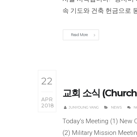
속 기도와 건축 헌금으로 동참
Read More
22
교회 소식 (Church 
APR
2018
JUNYOUNG YANG
NEWS
N
Today’s Meeting (1) New C
(2) Military Mission Meeti