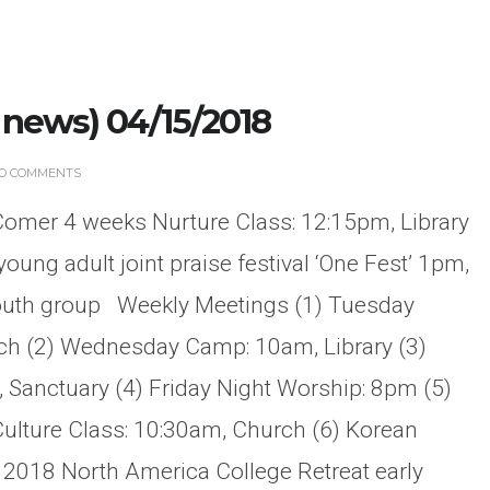
news) 04/15/2018
CHURCH BULLETIN (교회주보
O COMMENTS
07/19/2026
omer 4 weeks Nurture Class: 12:15pm, Library
oung adult joint praise festival ‘One Fest’ 1pm,
youth group Weekly Meetings (1) Tuesday
ch (2) Wednesday Camp: 10am, Library (3)
Sanctuary (4) Friday Night Worship: 8pm (5)
ulture Class: 10:30am, Church (6) Korean
018 North America College Retreat early