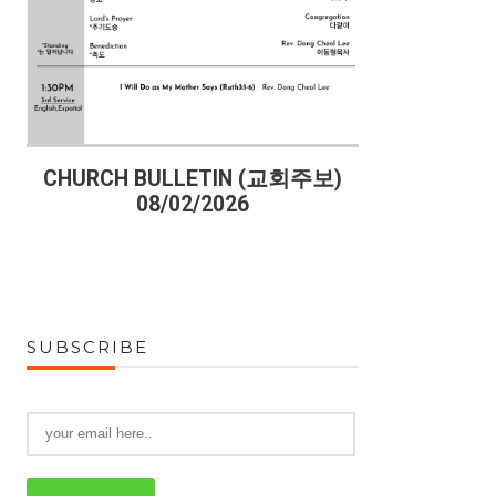
)
CHURCH BULLETIN (교회주보)
CHURCH B
08/02/2026
07
SUBSCRIBE