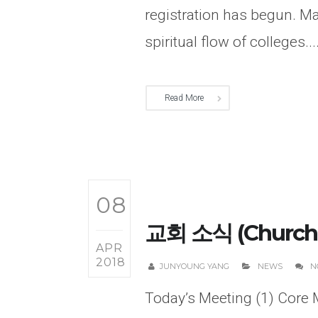
registration has begun. Ma
spiritual flow of colleges....
Read More
08
교회 소식 (Church 
APR
2018
JUNYOUNG YANG
NEWS
N
Today’s Meeting (1) Core