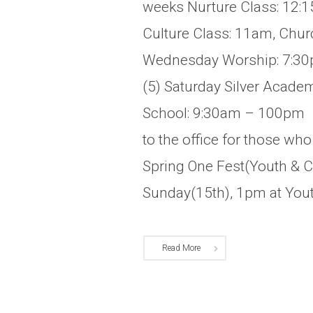
weeks Nurture Class: 12:
Culture Class: 11am, Chur
Wednesday Worship: 7:30p
(5) Saturday Silver Acade
School: 9:30am – 100pm B
to the office for those w
Spring One Fest(Youth & Col
Sunday(15th), 1pm at Youth 
Read More