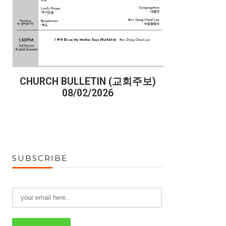
)
CHURCH BULLETIN (교회주보)
CHURCH B
08/02/2026
07
SUBSCRIBE