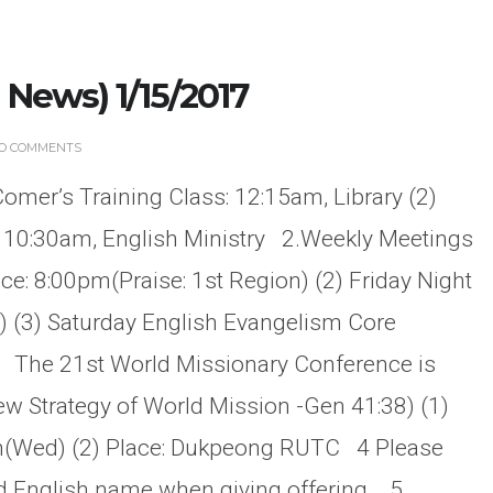
ews) 1/15/2017
O COMMENTS
omer’s Training Class: 12:15am, Library (2)
g: 10:30am, English Ministry 2.Weekly Meetings
e: 8:00pm(Praise: 1st Region) (2) Friday Night
) (3) Saturday English Evangelism Core
) The 21st World Missionary Conference is
w Strategy of World Mission -Gen 41:38) (1)
h(Wed) (2) Place: Dukpeong RUTC 4 Please
nd English name when giving offering. 5