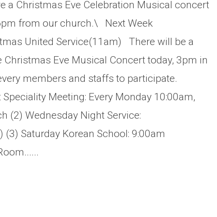
 a Christmas Eve Celebration Musical concert
 6pm from our church.\ Next Week
stmas United Service(11am) There will be a
he Christmas Eve Musical Concert today, 3pm in
every members and staffs to participate.
t Speciality Meeting: Every Monday 10:00am,
h (2) Wednesday Night Service:
) (3) Saturday Korean School: 9:00am
oom......