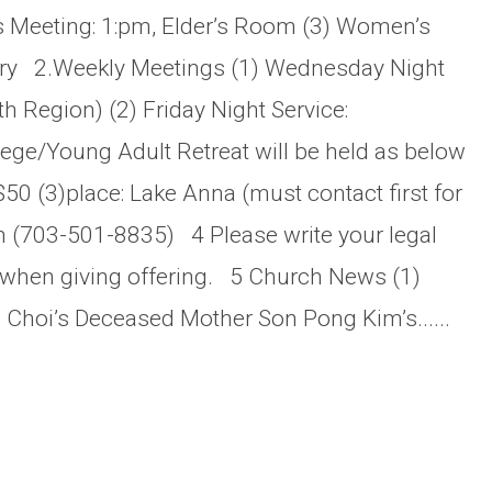
’s Meeting: 1:pm, Elder’s Room (3) Women’s
ary 2.Weekly Meetings (1) Wednesday Night
th Region) (2) Friday Night Service:
ge/Young Adult Retreat will be held as below
$50 (3)place: Lake Anna (must contact first for
im (703-501-8835) 4 Please write your legal
when giving offering. 5 Church News (1)
Choi’s Deceased Mother Son Pong Kim’s......