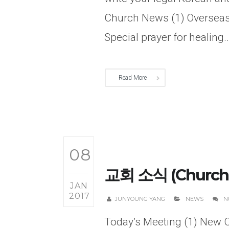
Church News (1) Overseas 
Special prayer for healing...
Read More
08
교회 소식 (Church 
JAN
2017
JUNYOUNG YANG
NEWS
N
Today’s Meeting (1) New C