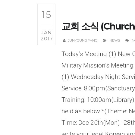
15
교회 소식 (Church N
JAN
2017
JUNYOUNG YANG
NEWS
N
Today’s Meeting (1) New C
Military Mission’s Meetin
(1) Wednesday Night Servic
Service: 8:00pm(Sanctuary
Training: 10:00am(Library
held as below *(Theme: Ne
Time: Dec 26th(Mon) -28t
write your legal Korean a