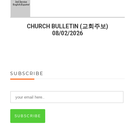
BULLETIN (교회주보)
CHURCH BULLE
08/02/2026
07/26/2
SUBSCRIBE
SUBSCRIBE