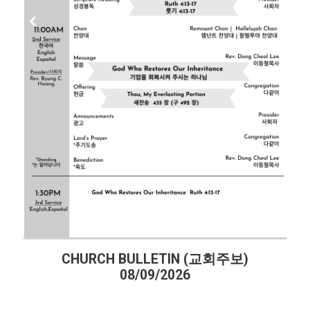
TIN (교회주보)
CHURCH BULLETIN (
2026
08/02/2026