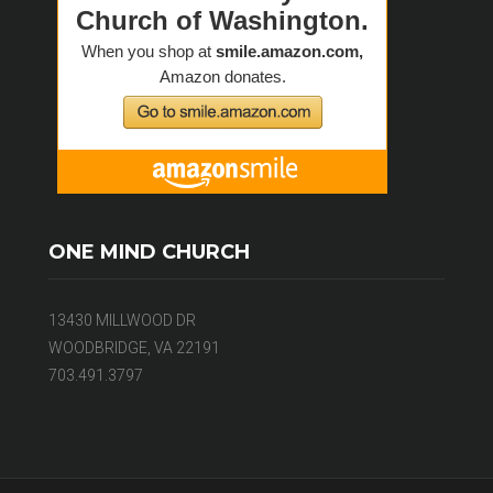
ONE MIND CHURCH
13430 MILLWOOD DR
WOODBRIDGE, VA 22191
703.491.3797