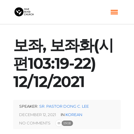
보좌, 보좌화(시
편103:19-22)
12/12/2021
SPEAKER:
SR. PASTOR DONG C. LEE
DECEMBER 12, 2021
IN
KOREAN
NO COMMENTS
1918