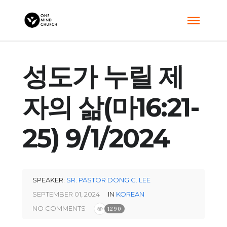
성도가 누릴 제
자의 삶(마16:21-
25) 9/1/2024
SPEAKER:
SR. PASTOR DONG C. LEE
SEPTEMBER 01, 2024
IN
KOREAN
NO COMMENTS
1290