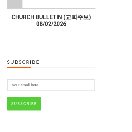
)
CHURCH BULLETIN (교회주보)
CHURCH B
08/02/2026
07
SUBSCRIBE
SUBSCRIBE