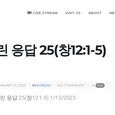
LIVE STREAM
VISIT US
ABOUT
ME
답 25(창12:1-5)
ANUARY 15, 2023
IN
KOREAN
NO COMMENTS
1341
 응답 25(창12:1-5) 1/15/2023