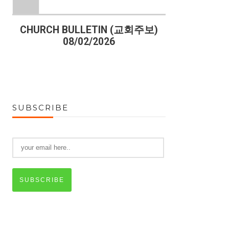
)
CHURCH BULLETIN (교회주보)
CHURCH B
08/02/2026
07
SUBSCRIBE
SUBSCRIBE