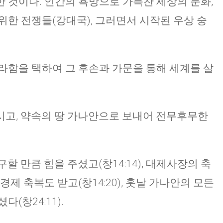
 것이다. 인간의 욕망으로 가득찬 세상의 문화,
위한 전쟁들(강대국), 그러면서 시작된 우상 숭
라함을 택하여 그 후손과 가문을 통해 세계를 살
시고, 약속의 땅 가나안으로 보내어 전무후무한
구할 만큼 힘을 주셨고(창14:14), 대제사장의 축
제 축복도 받고(창14:20), 훗날 가나안의 모든
(창24:11).