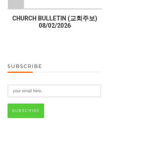
)
CHURCH BULLETIN (교회주보)
CHURCH B
08/02/2026
07
SUBSCRIBE
SUBSCRIBE