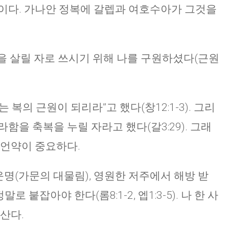
이다. 가나안 정복에 갈렙과 여호수아가 그것을
상을 살릴 자로 쓰시기 위해 나를 구원하셨다(근원
복의 근원이 되리라”고 했다(창12:1-3). 그리
함을 축복을 누릴 자라고 했다(갈3:29). 그래
 언약이 중요하다.
 운명(가문의 대물림), 영원한 저주에서 해방 받
로 붙잡아야 한다(롬8:1-2, 엡1:3-5). 나 한 사
산다.