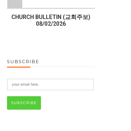
)
CHURCH BULLETIN (교회주보)
CHURCH B
08/02/2026
07
SUBSCRIBE
SUBSCRIBE