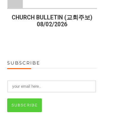
)
CHURCH BULLETIN (교회주보)
CHURCH B
08/02/2026
07
SUBSCRIBE
SUBSCRIBE