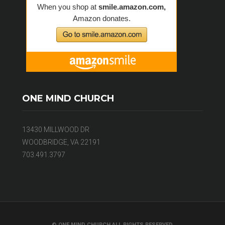
ONE MIND CHURCH
13430 MILLWOOD DR
WOODBRIDGE, VA 22191
703.491.3797
© ONE MIND CHURCH ALL RIGHTS RESERVED.