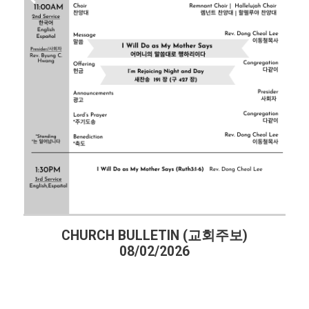
HURCH BULLETIN (교회주보)
CHURCH 
08/02/2026