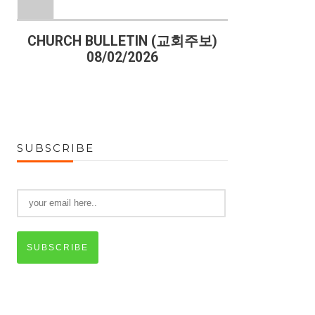
)
CHURCH BULLETIN (교회주보)
CHURCH B
08/02/2026
07
SUBSCRIBE
SUBSCRIBE