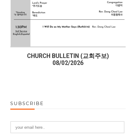
RCH BULLETIN (교회주보)
CHURCH BU
08/02/2026
07
SUBSCRIBE