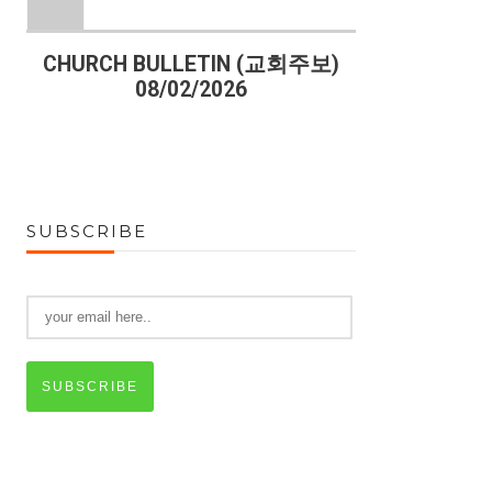
)
CHURCH BULLETIN (교회주보)
CHURCH B
08/02/2026
07
SUBSCRIBE
SUBSCRIBE