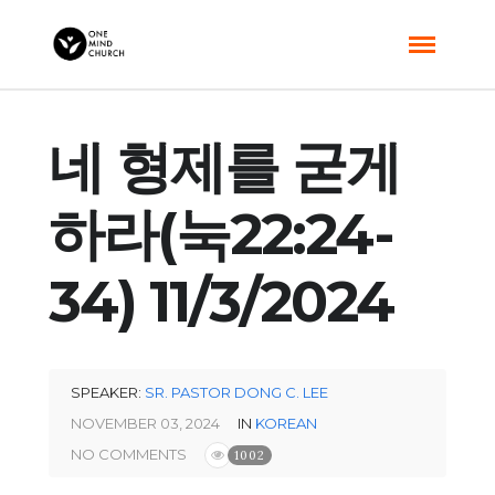
네 형제를 굳게
하라(눅22:24-
34) 11/3/2024
SPEAKER:
SR. PASTOR DONG C. LEE
NOVEMBER 03, 2024
IN
KOREAN
NO COMMENTS
1002