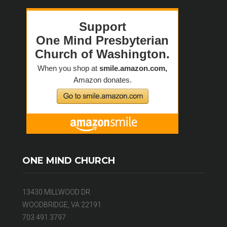
ONE MIND CHURCH
13430 MILLWOOD DR
WOODBRIDGE, VA 22191
703.491.3797