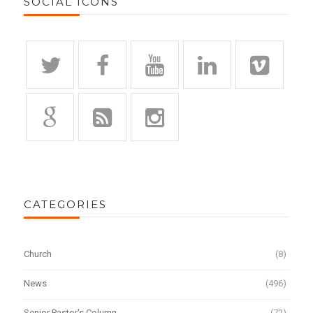
SOCIAL ICONS
CATEGORIES
Church
(8)
News
(496)
Senior Pastor's Column
(72)