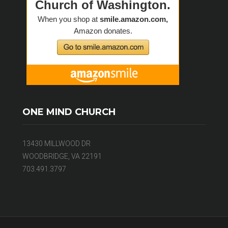
ONE MIND CHURCH
13430 MILLWOOD DR
WOODBRIDGE, VA 22191
703.491.3797