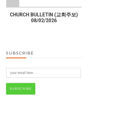
)
CHURCH BULLETIN (교회주보)
CHURCH B
08/02/2026
07
SUBSCRIBE
SUBSCRIBE