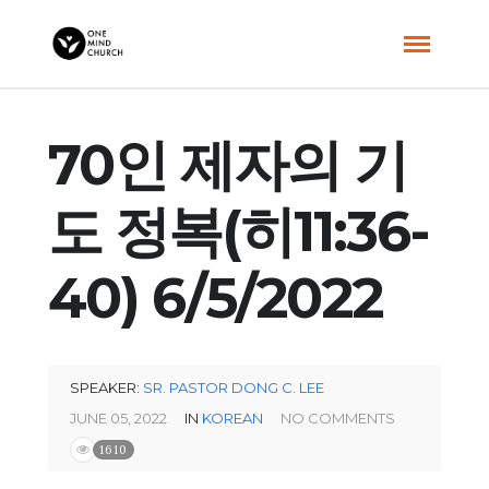
70인 제자의 기
도 정복(히11:36-
40) 6/5/2022
SPEAKER:
SR. PASTOR DONG C. LEE
JUNE 05, 2022
IN
KOREAN
NO COMMENTS
1610