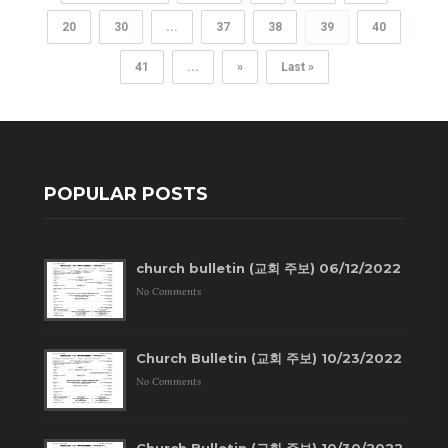
20
30
...
37
38
39
40
41
...
»
Last »
POPULAR POSTS
church bulletin (교회 주보) 06/12/2022
No Comments
Church Bulletin (교회 주보) 10/23/2022
No Comments