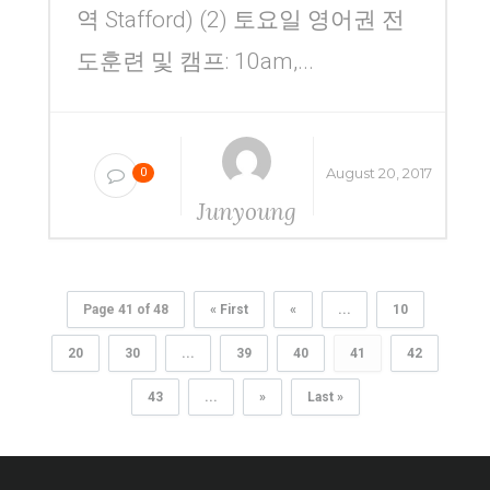
역 Stafford) (2) 토요일 영어권 전
도훈련 및 캠프: 10am,...
August 20, 2017
0
Junyoung
Yang
Page 41 of 48
« First
«
...
10
20
30
...
39
40
41
42
43
...
»
Last »