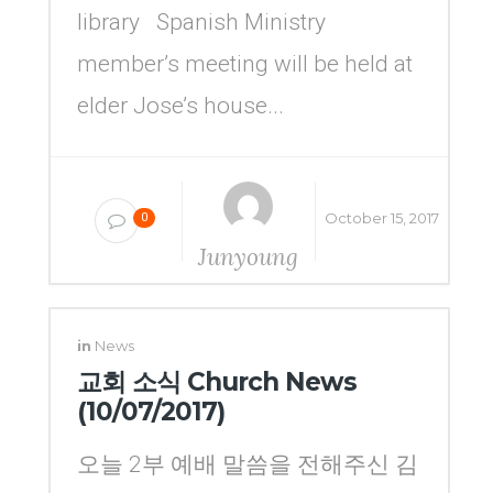
library Spanish Ministry
member’s meeting will be held at
elder Jose’s house...
October 15, 2017
0
Junyoung
Yang
in
News
교회 소식 Church News
(10/07/2017)
오늘 2부 예배 말씀을 전해주신 김