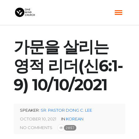
가문을 살리는
영적 리더(신6:1-
9) 10/10/2021
SPEAKER:
SR. PASTOR DONG C. LEE
OCTOBER 10, 2021
IN
KOREAN
NO COMMENTS
2057