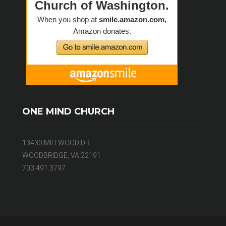
ONE MIND CHURCH
13430 MILLWOOD DR
WOODBRIDGE, VA 22191
703.491.3797