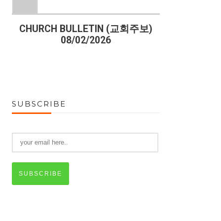
)
CHURCH BULLETIN (교회주보)
CHURCH B
08/02/2026
07
SUBSCRIBE
SUBSCRIBE