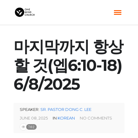
마지막까지 항상
할 것(엡6:10-18)
6/8/2025
SPEAKER:
SR. PASTOR DONG C. LEE
JUNE 08, 2025
IN
KOREAN
NO COMMENTS
702