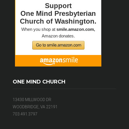
ONE MIND CHURCH
13430 MILLWOOD DR
WOODBRIDGE, VA 22191
703.491.3797