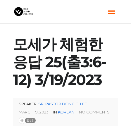
모세가 체험한
응답 25(출3:6-
12) 3/19/2023
SPEAKER:
SR. PASTOR DONG C. LEE
MARCH 19, 2023
IN
KOREAN
NO COMMENTS
1149