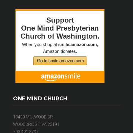
ONE MIND CHURCH
13430 MILLWOOD DR
WOODBRIDGE, VA 22191
703.491.3797