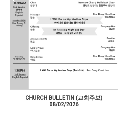
BULLETIN (교회주보)
CHURCH BULLE
08/02/2026
07/26/2