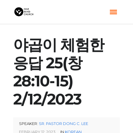
야곱이 체험한
응답 25(창
28:10-15)
2/12/2023
SPEAKER:
SR. PASTOR DONG C. LEE
FEBRUARY 12, 2023
IN
KOREAN