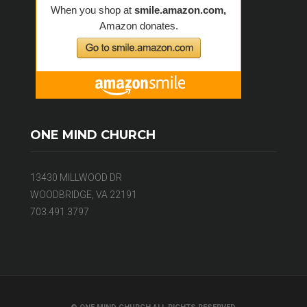
ONE MIND CHURCH
13430 MILLWOOD DR
WOODBRIDGE, VA 22191
703.491.3797